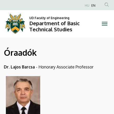
Óraadók
Skip
HU
EN
to
Anonim
|
main
Felhasználói
UD Faculty of Engineering
content
Department of Basic
Department
fiók
Technical Studies
menüje
of
Basic
Óraadók
Technical
Studies
Dr. Lajos Barcsa
- Honorary Associate Professor