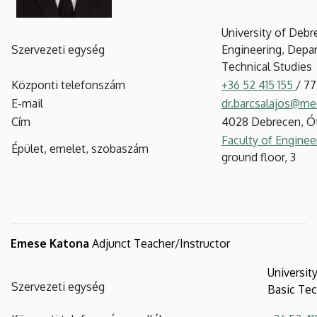
University of Debr
Szervezeti egység
Engineering, Depa
Technical Studies
Központi telefonszám
+36 52 415 155
/ 7
E-mail
dr.barcsalajos@me
Cím
4028 Debrecen, Ót
Faculty of Engineer
Épület, emelet, szobaszám
ground floor, 3
Emese Katona
Adjunct Teacher/Instructor
Universit
Szervezeti egység
Basic Tec