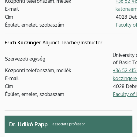
Központi telefonszám, mellék
+36 52 41
E-mail
katonae
Cím
4028 Deb
Épület, emelet, szobaszám
Faculty o
Erich
Koczinger
Adjunct Teacher/Instructor
University
Szervezeti egység
of Basic T
Központi telefonszám, mellék
+36 52 415
E-mail
koczinger
Cím
4028 Debr
Épület, emelet, szobaszám
Faculty of 
Dr. Ildikó Papp
associate professor