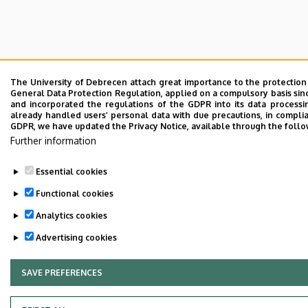
The University of Debrecen attach great importance to the protection
General Data Protection Regulation, applied on a compulsory basis sinc
and incorporated the regulations of the GDPR into its data process
already handled users’ personal data with due precautions, in complian
GDPR, we have updated the Privacy Notice, available through the follo
Further information
Essential cookies
Functional cookies
Analytics cookies
Advertising cookies
SAVE PREFERENCES
WITHDRAW CONSENT