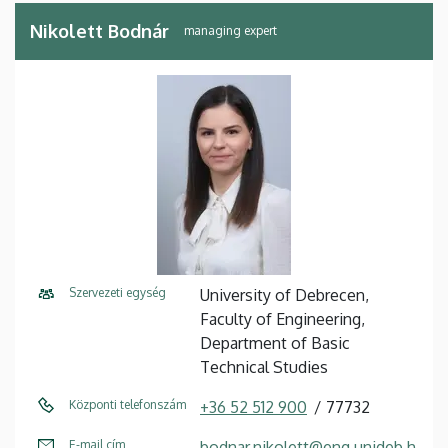
Nikolett Bodnár
managing expert
Szervezeti egység
University of Debrecen,
Faculty of Engineering,
Department of Basic
Technical Studies
Központi telefonszám
+36 52 512 900
77732
E-mail cím
bodnar.nikolett@eng.unideb.h