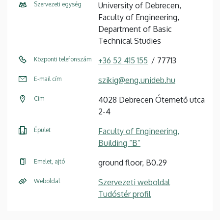
Szervezeti egység
University of Debrecen,
Faculty of Engineering,
Department of Basic
Technical Studies
Központi telefonszám
+36 52 415 155
77713
E-mail cím
szikig@eng.unideb.hu
Cím
4028 Debrecen Ótemető utca
2-4
Épület
Faculty of Engineering,
Building “B”
Emelet, ajtó
ground floor, B0.29
Weboldal
Szervezeti weboldal
Tudóstér profil