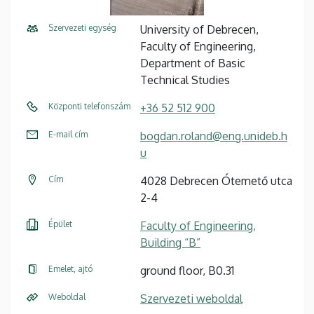
Szervezeti egység
University of Debrecen,
Faculty of Engineering,
Department of Basic
Technical Studies
Központi telefonszám
+36 52 512 900
E-mail cím
bogdan.roland@eng.unideb.h
u
Cím
4028 Debrecen Ótemető utca
2-4
Épület
Faculty of Engineering,
Building “B”
Emelet, ajtó
ground floor, B0.31
Weboldal
Szervezeti weboldal