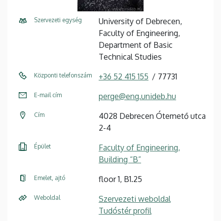
Szervezeti egység
University of Debrecen,
Faculty of Engineering,
Department of Basic
Technical Studies
Központi telefonszám
+36 52 415 155
77731
E-mail cím
perge@eng.unideb.hu
Cím
4028 Debrecen Ótemető utca
2-4
Épület
Faculty of Engineering,
Building “B”
Emelet, ajtó
floor 1, B1.25
Weboldal
Szervezeti weboldal
Tudóstér profil