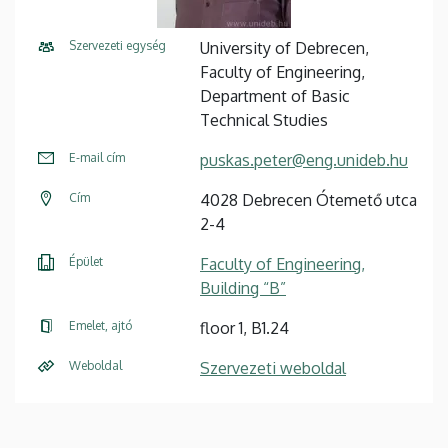
Szervezeti egység
University of Debrecen,
Faculty of Engineering,
Department of Basic
Technical Studies
E-mail cím
puskas.peter@eng.unideb.hu
Cím
4028 Debrecen Ótemető utca
2-4
Épület
Faculty of Engineering,
Building “B”
Emelet, ajtó
floor 1, B1.24
Weboldal
Szervezeti weboldal