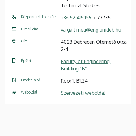
Technical Studies
Központi telefonszám
+36 52 415 155
77735
E-mail cím
varga.timea@eng.unideb.hu
Cím
4028 Debrecen Ótemető utca
2-4
Épület
Faculty of Engineering,
Building “B”
Emelet, ajtó
floor 1, B1.24
Weboldal
Szervezeti weboldal