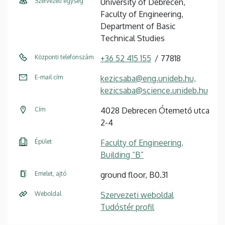
Szervezeti egység
University of Debrecen,
Faculty of Engineering,
Department of Basic
Technical Studies
Központi telefonszám
+36 52 415 155
77818
E-mail cím
kezicsaba@eng.unideb.hu,
kezicsaba@science.unideb.hu
Cím
4028 Debrecen Ótemető utca
2-4
Épület
Faculty of Engineering,
Building “B”
Emelet, ajtó
ground floor, B0.31
Weboldal
Szervezeti weboldal
Tudóstér profil