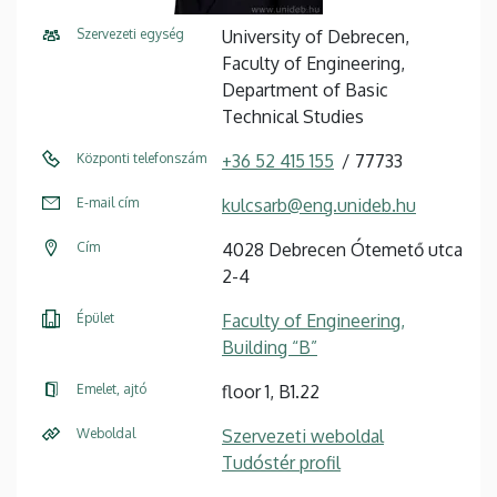
Szervezeti egység
University of Debrecen,
Faculty of Engineering,
Department of Basic
Technical Studies
Központi telefonszám
+36 52 415 155
77733
E-mail cím
kulcsarb@eng.unideb.hu
Cím
4028 Debrecen Ótemető utca
2-4
Épület
Faculty of Engineering,
Building “B”
Emelet, ajtó
floor 1, B1.22
Weboldal
Szervezeti weboldal
Tudóstér profil