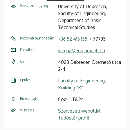
Szervezeti egység
University of Debrecen,
Faculty of Engineering,
Department of Basic
Technical Studies
Központi telefonszám
+36 52 415 155
77735
E-mail cím
vargaa@eng.unideb.hu
Cím
4028 Debrecen Ótemető utca
2-4
Épület
Faculty of Engineering,
Building “B”
Emelet, ajtó
floor 1, B1.24
Weboldal
Szervezeti weboldal
Tudóstér profil