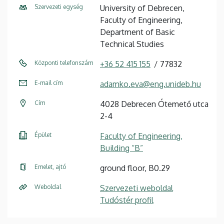
Szervezeti egység
University of Debrecen,
Faculty of Engineering,
Department of Basic
Technical Studies
Központi telefonszám
+36 52 415 155
77832
E-mail cím
adamko.eva@eng.unideb.hu
Cím
4028 Debrecen Ótemető utca
2-4
Épület
Faculty of Engineering,
Building “B”
Emelet, ajtó
ground floor, B0.29
Weboldal
Szervezeti weboldal
Tudóstér profil