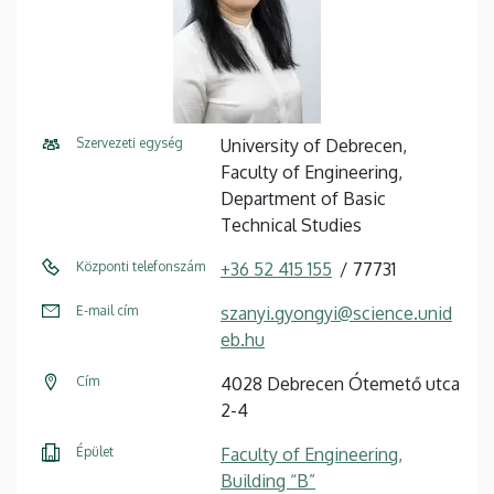
Szervezeti egység
University of Debrecen,
Faculty of Engineering,
Department of Basic
Technical Studies
Központi telefonszám
+36 52 415 155
77731
E-mail cím
szanyi.gyongyi@science.unid
eb.hu
Cím
4028 Debrecen Ótemető utca
2-4
Épület
Faculty of Engineering,
Building “B”