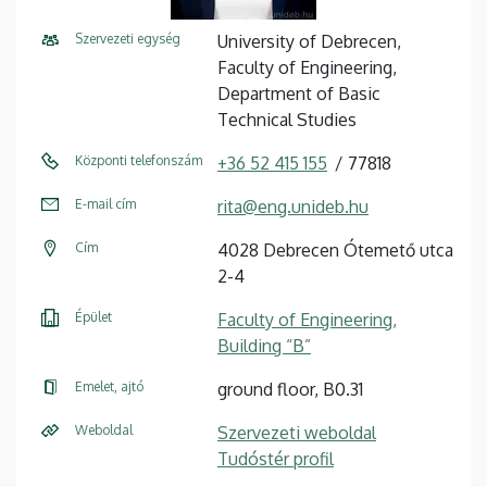
Szervezeti egység
University of Debrecen,
Faculty of Engineering,
Department of Basic
Technical Studies
Központi telefonszám
+36 52 415 155
77818
E-mail cím
rita@eng.unideb.hu
Cím
4028 Debrecen Ótemető utca
2-4
Épület
Faculty of Engineering,
Building “B”
Emelet, ajtó
ground floor, B0.31
Weboldal
Szervezeti weboldal
Tudóstér profil