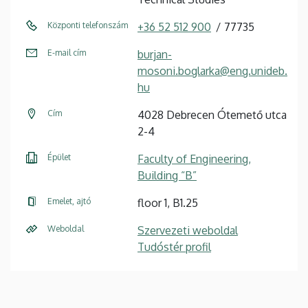
Központi telefonszám
+36 52 512 900
77735
E-mail cím
burjan-
mosoni.boglarka@eng.unideb.
hu
Cím
4028 Debrecen Ótemető utca
2-4
Épület
Faculty of Engineering,
Building “B”
Emelet, ajtó
floor 1, B1.25
Weboldal
Szervezeti weboldal
Tudóstér profil