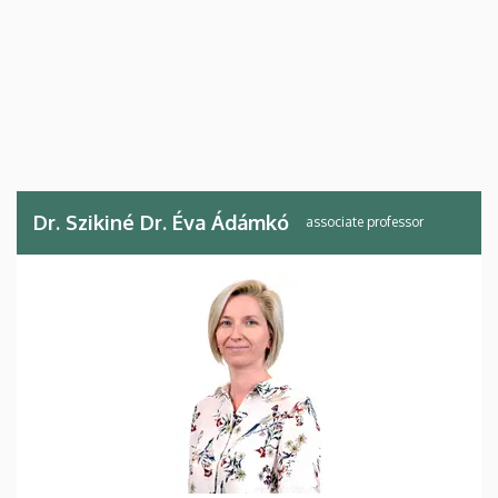
Dr. Szikiné Dr. Éva Ádámkó
associate professor