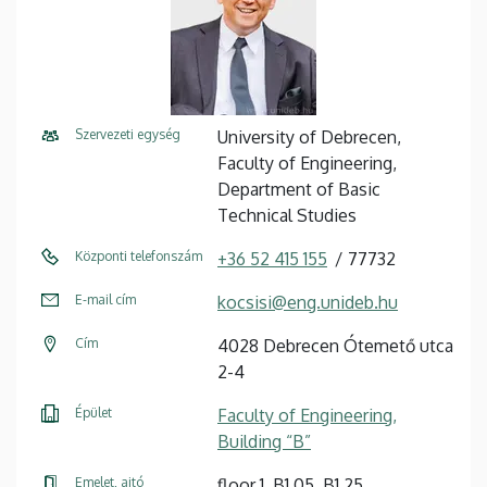
Szervezeti egység
University of Debrecen,
Faculty of Engineering,
Department of Basic
Technical Studies
Központi telefonszám
+36 52 415 155
77732
E-mail cím
kocsisi@eng.unideb.hu
Cím
4028 Debrecen Ótemető utca
2-4
Épület
Faculty of Engineering,
Building “B”
Emelet, ajtó
floor 1, B1.05, B1.25