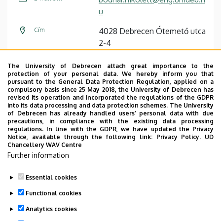
u
Cím
4028 Debrecen Ótemető utca
2-4
Épület
Faculty of Engineering,
The University of Debrecen attach great importance to the
Building “B”
protection of your personal data. We hereby inform you that
pursuant to the General Data Protection Regulation, applied on a
compulsory basis since 25 May 2018, the University of Debrecen has
Emelet, ajtó
floor 1, B1.25
revised its operation and incorporated the regulations of the GDPR
into its data processing and data protection schemes. The University
Weboldal
Szervezeti weboldal
of Debrecen has already handled users’ personal data with due
precautions, in compliance with the existing data processing
regulations. In line with the GDPR, we have updated the Privacy
Notice, available through the following link:
Privacy Policy.
UD
Chancellery WAV Centre
Further information
Essential cookies
Last update:
2026. 04. 15. 10:16
Functional cookies
Analytics cookies