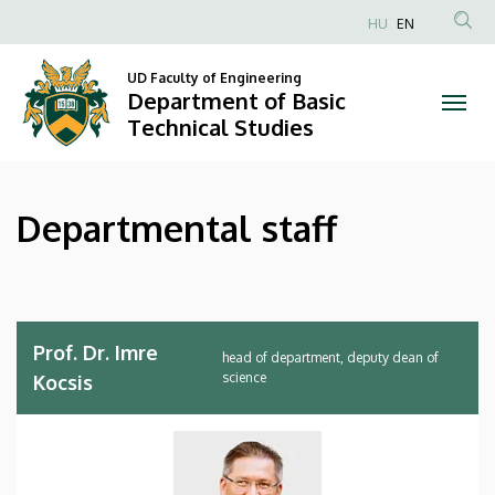
Departmental
Skip
HU
EN
to
Anonim
staff
main
Felhasználói
UD Faculty of Engineering
content
Department of Basic
|
fiók
Technical Studies
menüje
Department
of
Departmental staff
Basic
Technical
Studies
Prof. Dr. Imre
head of department, deputy dean of
science
Kocsis