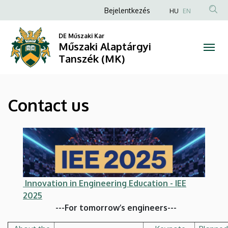
Contact
Ugrás
Anonim
Bejelentkezés
HU
EN
a
Felhasználói
us
tartalomra
DE Műszaki Kar
fiók
Műszaki Alaptárgyi
|
menüje
Tanszék (MK)
Műszaki
Alaptárgyi
Contact us
Tanszék
(MK)
Innovation in Engineering Education - IEE
2025
---For tomorrow’s engineers---