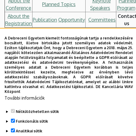
About the
Keynote
Planned
Planned Topics
Conference
Speakers
Program
About the
Contac
Publication
Opportunity
Committees
Registration
us
A Debreceni Egyetem kiemelt fontosságúnak tartja a rendelkezésére
Dr. Boglárka BURJÁN-MOSONI
- University of Debrcen,
bocsátott, illetve birtokába jutott személyes adatok védelmét.
Ezúton tájékoztatjuk Önt, hogy a Debreceni Egyetem a 2018. május 25.
Faculty of Engineering –
burjan-
napjától kötelezően alkalmazandó Általános Adatvédelmi Rendelet
mosoni.boglarka@eng.unideb.hu
alapján felülvizsgálta folyamatait és beépítette a GDPR előírásait az
adatkezelési és adatvédelmi tevékenységébe. A felhasználók
személyes adatait a Debreceni Egyetem korábban is teljes
Dr. Imre KOCSIS
- University of Debrcen, Faculty of
körültekintéssel kezelte, megfelelve az érvényben lévő
Engineering –
kocsisi@eng.unideb.hu
adatkezelési szabályozásoknak. A GDPR előírásait követve
frissítettük Adatvédelmi Tájékoztatónkat, amelyet az alábbi linkre
kattintva olvashat el:
Adatkezelési tájékoztató.
DE Kancellária WAV
Dr. Szilvia ÁRVAI-HOMOLYA
- University of Miskolc,
Központ
Faculty of Mechanical Engineering and Informatics –
További információk
szilvia.homolya@uni-miskolc.hu
Nélkülözhetetlen sütik
Legutóbbi frissítés:
2024. 11. 23. 17:39
Funkcionális sütik
Analitikai sütik