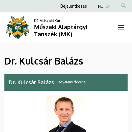
Dr.
Ugrás
Anonim
Bejelentkezés
HU
EN
a
Felhasználói
Kulcsár
tartalomra
DE Műszaki Kar
fiók
Műszaki Alaptárgyi
Balázs
menüje
Tanszék (MK)
|
Műszaki
Dr. Kulcsár Balázs
Alaptárgyi
Tanszék
Dr. Kulcsár Balázs
egyetemi docens
(MK)