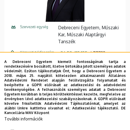
Szervezeti egység
Debreceni Egyetem, Műszaki
Kar, Műszaki Alaptárgyi
Tanszék
Központi telefonszám
+36 52 415 155
77733
A Debreceni Egyetem kiemelt fontosságúnak tartja a
E-mail cím
kulcsarb@eng.unideb.hu
rendelkezésére bocsátott, illetve birtokába jutott személyes adatok
védelmét. Ezúton tájékoztatjuk Önt, hogy a Debreceni Egyetem a
Cím
4028 Debrecen Ótemető utca
2018. május 25. napjától kötelezően alkalmazandó Általános
Adatvédelmi Rendelet alapján felülvizsgálta folyamatait és
2-4
beépítette a GDPR előírásait az adatkezelési és adatvédelmi
tevékenységébe. A felhasználók személyes adatait a Debreceni
Épület
Műszaki Kar "B" épület
Egyetem korábban is teljes körültekintéssel kezelte, megfelelve az
érvényben lévő adatkezelési szabályozásoknak. A GDPR előírásait
követve frissítettük Adatvédelmi Tájékoztatónkat, amelyet az
Emelet, ajtó
1. emelet, B1.22
alábbi linkre kattintva olvashat el:
Adatkezelési tájékoztató.
DE
Kancellária WAV Központ
Weboldal
Szervezeti weboldal
További információk
Tudóstér profil