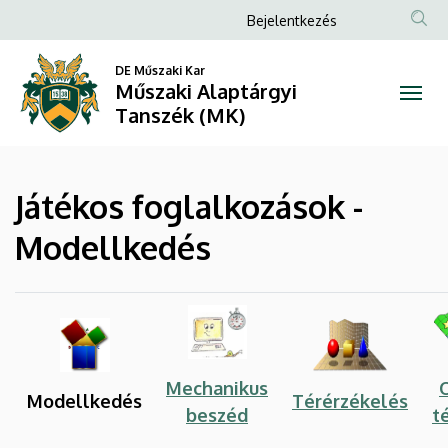
Játékos
Ugrás
Anonim
Bejelentkezés
a
Felhasználói
foglalkozások
tartalomra
DE Műszaki Kar
fiók
Műszaki Alaptárgyi
-
menüje
Tanszék (MK)
Modellkedés
|
Játékos foglalkozások -
Műszaki
Modellkedés
Alaptárgyi
Tanszék
(MK)
Mechanikus
Modellkedés
Térérzékelés
beszéd
t