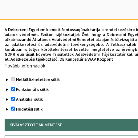
A Debreceni Egyetem kiemelt fontosságúnak tartja a rendelkezésére bo
adatok védelmét. Ezúton tájékoztatjuk Önt, hogy a Debreceni Egyet
alkalmazandó Általános Adatvédelmi Rendelet alapján felülvizsgálta f
az adatkezelési és adatvédelmi tevékenységébe. A felhasználók
korábban is teljes körültekintéssel kezelte, megfelelve az érvény
GDPR előírásait követve frissítettük Adatvédelmi Tájékoztatónkat, a
el:
Adatkezelési tájékoztató.
DE Kancellária WAV Központ
További információk
Nélkülözhetetlen sütik
Funkcionális sütik
Analitikai sütik
Hirdetési sütik
KIVÁLASZTOTTAK MENTÉSE
WITHDRAW CONSENT