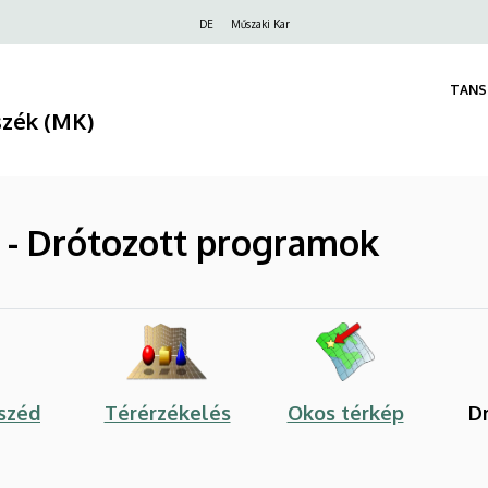
Felső
DE
Műszaki Kar
navigáció
TANS
szék (MK)
k - Drótozott programok
széd
Térérzékelés
Okos térkép
D