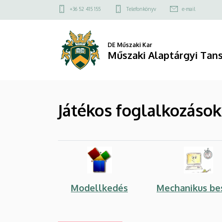
Játékos
Ugrás
Felső
+36 52 415 155
Telefonkönyv
e-mail
a
kapcsolat
foglalkozások
tartalomra
menü
-
DE Műszaki Kar
Műszaki Alaptárgyi Tan
Drótozott
programok
Játékos foglalkozáso
|
Műszaki
Alaptárgyi
Tanszék
Modellkedés
Mechanikus be
(MK)