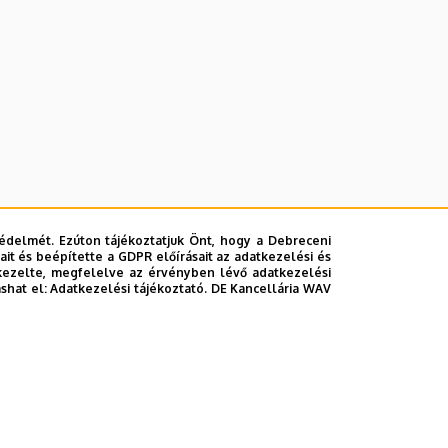
zerek vásárlása helyett találd ki és építsd meg
édelmét. Ezúton tájékoztatjuk Önt, hogy a Debreceni
it és beépítette a GDPR előírásait az adatkezelési és
kezelte, megfelelve az érvényben lévő adatkezelési
ashat el:
Adatkezelési tájékoztató.
DE Kancellária WAV
elvet, olyan tudás birtokába juthatsz, amely