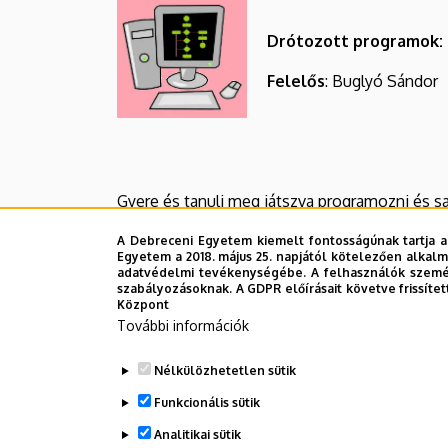
Drótozott programok: 
Felelős
: Buglyó Sándor
Gyere és tanulj meg játszva programozni és sa
A LabVIEW egy grafikus programozási nyelv, mel
A Debreceni Egyetem kiemelt fontosságúnak tartja a
Egyetem a 2018. május 25. napjától kötelezően alkalm
a saját virtuális műszereidet, világodat!
adatvédelmi tevékenységébe. A felhasználók személ
szabályozásoknak. A GDPR előírásait követve frissítet
Lepd meg a barátaidat olyan játék programokkal
Központ
További információk
A tanfolyamon készítünk majd logikai, ügyes
segítségével akár piacvezető vállalatoknál is
Nélkülözhetetlen sütik
Funkcionális sütik
Legutóbbi frissítés:
2023. 09. 05. 15:05
Analitikai sütik