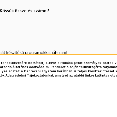
Kössük össze és számol!
ját készítésű programokkal játszani!
yet könnyen, gyorsan, játszva elsajátíthatsz. Igazi, drága műs
 rendelkezésére bocsátott, illetve birtokába jutott személyes adatok v
azandó Általános Adatvédelmi Rendelet alapján felülvizsgálta folyamata
yes adatait a Debreceni Egyetem korábban is teljes körültekintéssel 
tük Adatvédelmi Tájékoztatónkat, amelyet az alábbi linkre kattintva olv
, amiket Te találtál ki!
ségi és egyéb programokat is. Ha igazán megszereted ezt a ny
 elhelyezkedhetsz később az egész világon.