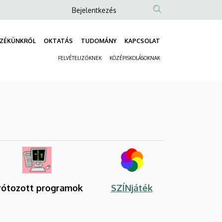
Anonim
Bejelentkezés
Felhasználói
fiók
ZÉKÜNKRŐL
OKTATÁS
TUDOMÁNY
KAPCSOLAT
Fő
menüje
FELVÉTELIZŐKNEK
KÖZÉPISKOLÁSOKNAK
navigáció
Másodlagos
navigáció
rótozott programok
SZÍNjáték