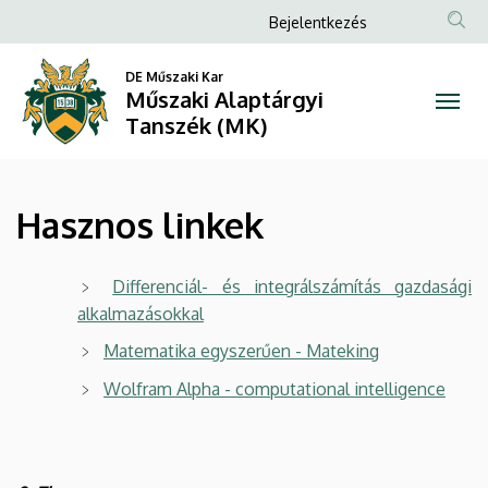
Hasznos
Ugrás
Anonim
Bejelentkezés
a
Felhasználói
linkek
tartalomra
DE Műszaki Kar
fiók
Műszaki Alaptárgyi
|
menüje
Tanszék (MK)
Műszaki
Alaptárgyi
Hasznos linkek
Tanszék
(MK)
Differenciál- és integrálszámítás gazdasági
alkalmazásokkal
Matematika egyszerűen - Mateking
Wolfram Alpha - computational intelligence