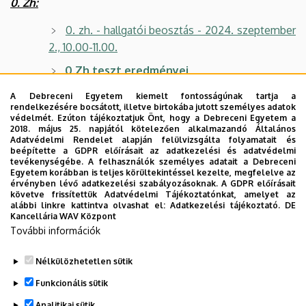
0. Zh:
0. zh. - hallgatói beosztás - 2024. szeptember
2., 10.00-11.00.
0.Zh teszt eredményei
A Debreceni Egyetem kiemelt fontosságúnak tartja a
Bevezető Matematika:
rendelkezésére bocsátott, illetve birtokába jutott személyes adatok
védelmét. Ezúton tájékoztatjuk Önt, hogy a Debreceni Egyetem a
2018. május 25. napjától kötelezően alkalmazandó Általános
Bevezető matematika - hallgatói beosztás -
Adatvédelmi Rendelet alapján felülvizsgálta folyamatait és
2024. szeptember
beépítette a GDPR előírásait az adatkezelési és adatvédelmi
tevékenységébe. A felhasználók személyes adatait a Debreceni
Egyetem korábban is teljes körültekintéssel kezelte, megfelelve az
Bevezető matematika - hallgatói beosztás
érvényben lévő adatkezelési szabályozásoknak. A GDPR előírásait
- 2024. október
követve frissítettük Adatvédelmi Tájékoztatónkat, amelyet az
alábbi linkre kattintva olvashat el:
Adatkezelési tájékoztató.
DE
Tematika
Kancellária WAV Központ
További információk
Nélkülözhetetlen sütik
Legutóbbi frissítés:
2024. 11. 26. 20:03
Funkcionális sütik
Analitikai sütik